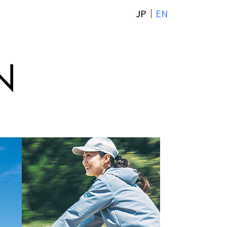
JP
｜
EN