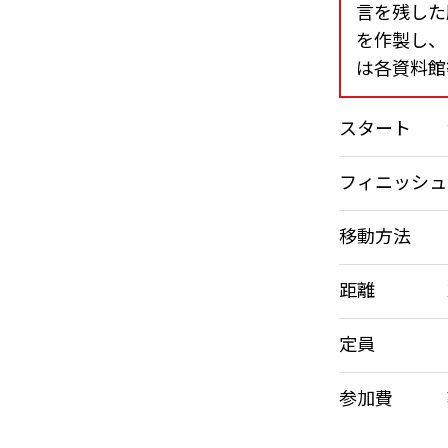
言を残した
を作製し、
は各資料館
スタート
フィニッシュ
移動方法
距離
定員
参加費